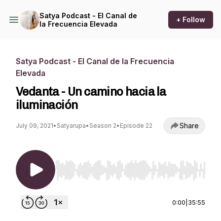
Satya Podcast - El Canal de
+ Follow
la Frecuencia Elevada
Satya Podcast - El Canal de la Frecuencia
Elevada
Vedanta - Un camino hacia la
iluminación
Share
July 09, 2021
•
Satyarupa
•
Season 2
•
Episode 22
Use Left/Right to seek, Home/End to jump to st
0:00
|
35:55