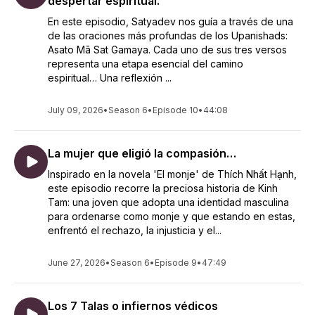
despertar espiritual.
En este episodio, Satyadev nos guía a través de una
de las oraciones más profundas de los Upanishads:
Asato Mā Sat Gamaya. Cada uno de sus tres versos
representa una etapa esencial del camino
espiritual… Una reflexión ...
July 09, 2026
•
Season 6
•
Episode 10
•
44:08
La mujer que eligió la compasión…
Inspirado en la novela 'El monje' de Thích Nhất Hạnh,
este episodio recorre la preciosa historia de Kinh
Tam: una joven que adopta una identidad masculina
para ordenarse como monje y que estando en estas,
enfrentó el rechazo, la injusticia y el...
June 27, 2026
•
Season 6
•
Episode 9
•
47:49
Los 7 Talas o infiernos védicos