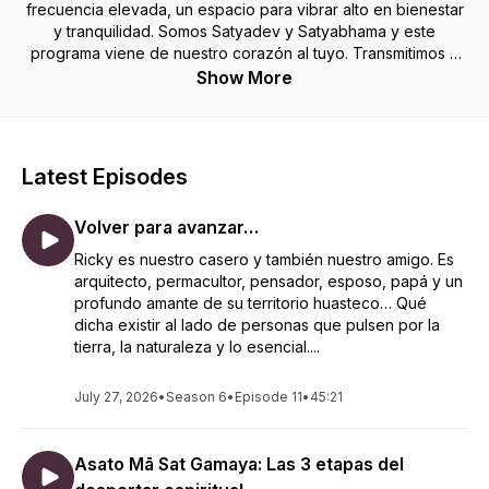
frecuencia elevada, un espacio para vibrar alto en bienestar
y tranquilidad. Somos Satyadev y Satyabhama y este
programa viene de nuestro corazón al tuyo. Transmitimos a
través de este canal la filosofía, el estilo de vida y las
Show More
prácticas del sistema antiguo del Yoga para procurar salud,
paz mental y plenitud.
Latest Episodes
Volver para avanzar…
Ricky es nuestro casero y también nuestro amigo. Es
arquitecto, permacultor, pensador, esposo, papá y un
profundo amante de su territorio huasteco… Qué
dicha existir al lado de personas que pulsen por la
tierra, la naturaleza y lo esencial....
July 27, 2026
•
Season 6
•
Episode 11
•
45:21
Asato Mā Sat Gamaya: Las 3 etapas del