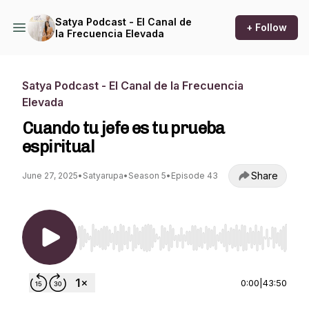
Satya Podcast - El Canal de
+ Follow
la Frecuencia Elevada
Satya Podcast - El Canal de la Frecuencia
Elevada
Cuando tu jefe es tu prueba
espiritual
Share
June 27, 2025
•
Satyarupa
•
Season 5
•
Episode 43
Use Left/Right to seek, Home/End to jump to st
0:00
|
43:50